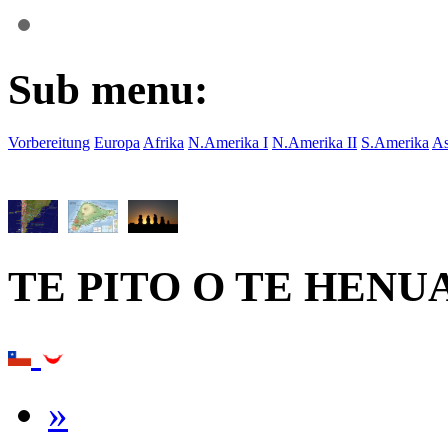
Sub menu:
Vorbereitung
Europa
Afrika
N.Amerika I
N.Amerika II
S.Amerika
As
TE PITO O TE HENU
»
›
15