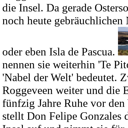
noch heute gebräuchliche
oder eben
Isla de Pascua
.
nennen sie weiterhin
'Te Pi
'Nabel der Welt' bedeutet. Z
Roggeveen weiter und die E
fünfzig Jahre Ruhe vor de
stellt
Don Felipe Gonzales 
Insel auf und nimmt sie für
Doch weder er noch der spa