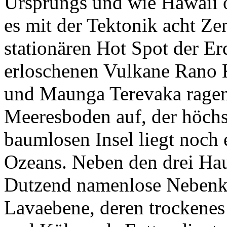
stationären
Hot Spot
der Erd
erloschenen Vulkane
Rano 
und
Maunga Terevaka
ragen
Meeresboden auf, der höchs
baumlosen Insel liegt noch
Ozeans. Neben den drei Hau
Dutzend namenlose Nebenkra
Lavaebene, deren trockenes
und Kühen als Futter dient.
könnte Rapa Nui kaum weite