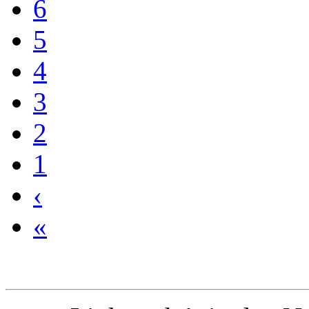
4
3
2
1
‹
«
Links geht's in den N
...