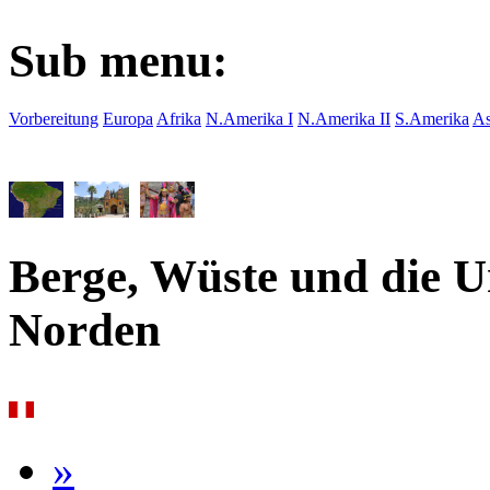
Sub menu:
Vorbereitung
Europa
Afrika
N.Amerika I
N.Amerika II
S.Amerika
As
Berge, Wüste und die U
Norden
»
›