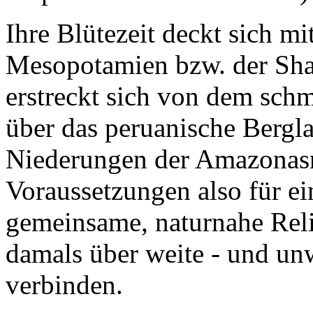
Ihre Blütezeit deckt sich mi
Mesopotamien
bzw. der
Sha
erstreckt sich von dem schm
über das peruanische Bergla
Niederungen der Amazonasre
Voraussetzungen also für ei
gemeinsame, naturnahe Rel
damals über weite - und un
verbinden.
Über die
Collud
Kultur (1800