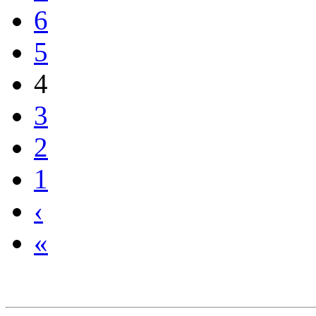
6
5
4
3
2
1
‹
«
Links geht's zurück i