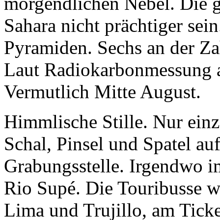
Sahara nicht prächtiger sei
Pyramiden. Sechs an der Za
Laut Radiokarbonmessung a
Vermutlich Mitte August.
Himmlische Stille. Nur einz
Schal, Pinsel und Spatel au
Grabungsstelle. Irgendwo im
Rio Supé
. Die Touribusse w
Lima
und
Trujillo
, am Tick
Cerado!
Neben dem Nachtwäc