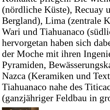
(nördliche Küste),
Recuay
u
Bergland),
Lima
(zentrale K
Wari
und
Tiahuanaco
(südli
hervorgetan haben sich dabe
der
Moche
mit ihren Ingeni
Pyramiden, Bewässerungska
Nazca
(Keramiken und Texti
Tiahuanaco
nahe des Titicac
(ganzjähriger Feldbau in gr