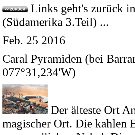
(Südamerika 3.Teil) ...
Feb.
25
2016
Caral Pyramiden (bei Barra
077°31,234'W)
Der älteste Ort Am
magischer Ort. Die kahlen
morgendlichen Nebel. Die g