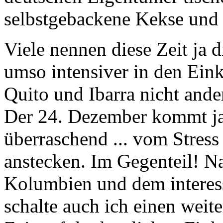
Viele nennen diese Zeit ja di
umso intensiver in den Einka
Quito
und
Ibarra
nicht ande
Der 24. Dezember kommt ja 
überraschend ... vom Stress 
anstecken. Im Gegenteil! N
Kolumbien und dem interes
schalte auch ich einen weit
Zeit auf der herrlichen
Fink
Sommerwind
nahe am Äquat