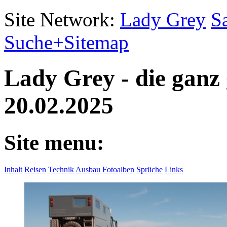
Site Network:
Lady Grey
S
Suche+Sitemap
Lady Grey - die ganz
20.02.2025
Site menu:
Inhalt
Reisen
Technik
Ausbau
Fotoalben
Sprüche
Links