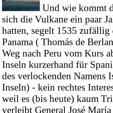
sich die Vulkane ein paar J
hatten, segelt 1535 zufälli
Panama (
Thomás de Berla
Weg nach Peru vom Kurs a
Inseln kurzerhand für Spanie
des verlockenden Namens
I
Inseln) - kein rechtes Inter
weil es (bis heute) kaum Tr
verleibt General
José María
nach den Riesenschildkröten