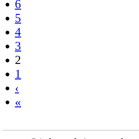
4
3
2
1
‹
«
Links geht's zurück 
1.Teil) ...