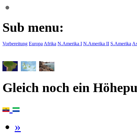
Sub menu:
Vorbereitung
Europa
Afrika
N.Amerika I
N.Amerika II
S.Amerika
As
Gleich noch ein Höhepu
»
›
15