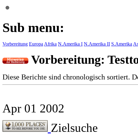
Sub menu:
Vorbereitung
Europa
Afrika
N.Amerika I
N.Amerika II
S.Amerika
As
Vorbereitung: Testt
Diese Berichte sind chronologisch sortiert. D
Apr
01
2002
Zielsuche
So einfach aufs Geratewohl