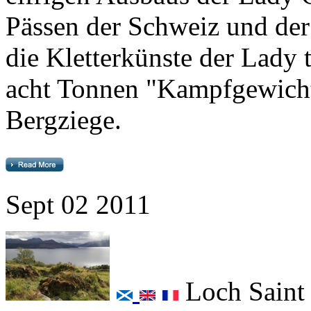
die Kletterkünste der
Lady
t
acht Tonnen "Kampfgewicht" 
Bergziege.
Sept
02
2011
Loch Saint
003°12'29,4"W)