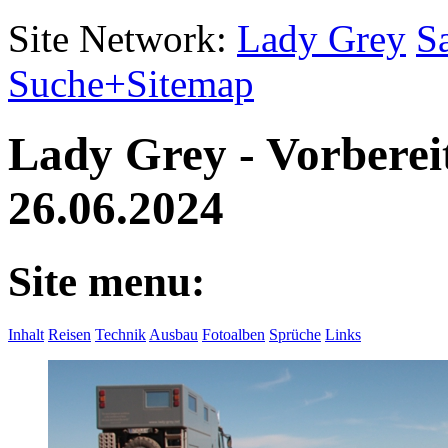
Site Network:
Lady Grey
S
Suche+Sitemap
Lady Grey - Vorberei
26.06.2024
Site menu:
Inhalt
Reisen
Technik
Ausbau
Fotoalben
Sprüche
Links