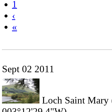
1
‹
«
Sept
02
2011
Loch Saint Mary
003°12'29,4"W)