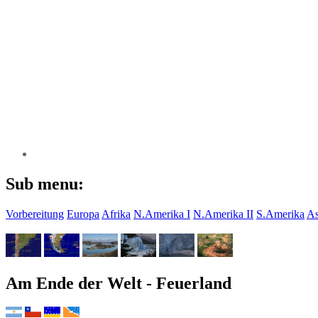
Sub menu:
Vorbereitung
Europa
Afrika
N.Amerika I
N.Amerika II
S.Amerika
As
Am Ende der Welt - Feuerland