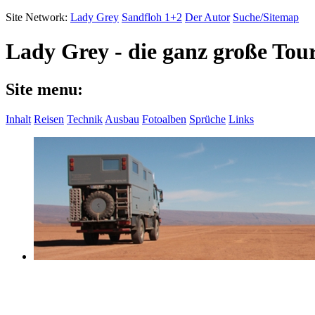
Site Network:
Lady Grey
Sandfloh 1+2
Der Autor
Suche/Sitemap
Lady Grey - die ganz große Tou
Site menu:
Inhalt
Reisen
Technik
Ausbau
Fotoalben
Sprüche
Links