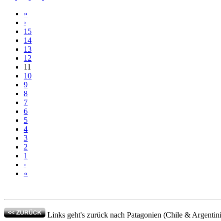
»
›
15
14
13
12
11
10
9
8
7
6
5
4
3
2
1
‹
«
Links geht's zurück nach Patagonien (Chile & Argentinie