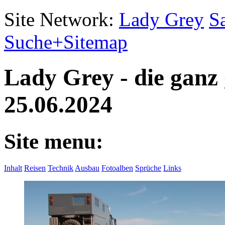
Site Network:
Lady Grey
S
Suche+Sitemap
Lady Grey - die ganz
25.06.2024
Site menu:
Inhalt
Reisen
Technik
Ausbau
Fotoalben
Sprüche
Links