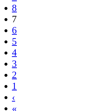
7
6
5
4
3
2
1
‹
«