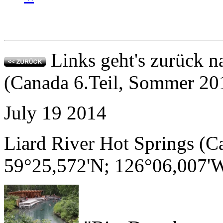
Links geht's zurück n
(Canada 6.Teil, Sommer 2
July
19
2014
Liard River Hot Springs (C
59°25,572'N; 126°06,007'
"Bist Du schon ga
bayerischen Nachbarn. Seit 