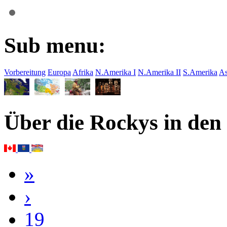
Sub menu:
Vorbereitung
Europa
Afrika
N.Amerika I
N.Amerika II
S.Amerika
As
Über die Rockys in den
»
›
19
18