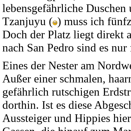
Tzanjuyu
(
) muss ich fünf
Doch der Platz liegt direk
nach
San Pedro
sind es nur 
Eines der Nester am Nordwe
Außer einer schmalen, haar
gefährlich rutschigen Erdst
dorthin. Ist es diese Abgesch
Aussteiger und Hippies hier
Gassen, die hinauf zum Mark
führen? Oder der leckere K