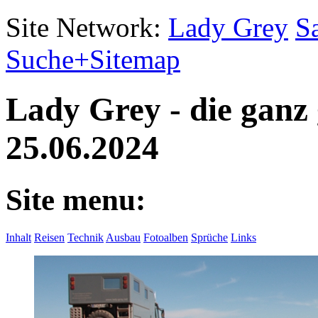
Site Network:
Lady Grey
S
Suche+Sitemap
Lady Grey - die ganz
25.06.2024
Site menu:
Inhalt
Reisen
Technik
Ausbau
Fotoalben
Sprüche
Links