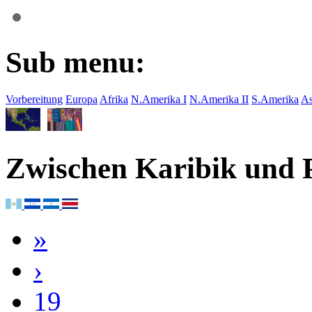
Sub menu:
Vorbereitung
Europa
Afrika
N.Amerika I
N.Amerika II
S.Amerika
As
Zwischen Karibik und P
»
›
19
18