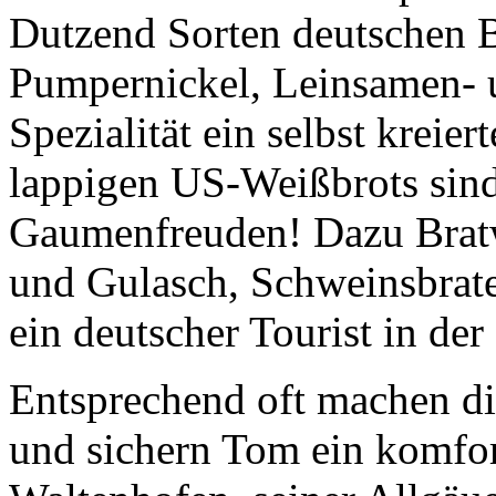
Pumpernickel, Leinsamen- u
Spezialität ein selbst kreie
lappigen US-Weißbrots sind
Gaumenfreuden! Dazu Bratw
und Gulasch, Schweinsbrat
ein deutscher Tourist in de
Entsprechend oft machen die
und sichern Tom ein komfo
Waltenhofen
, seiner Allgä
Busladungen finde ich an e