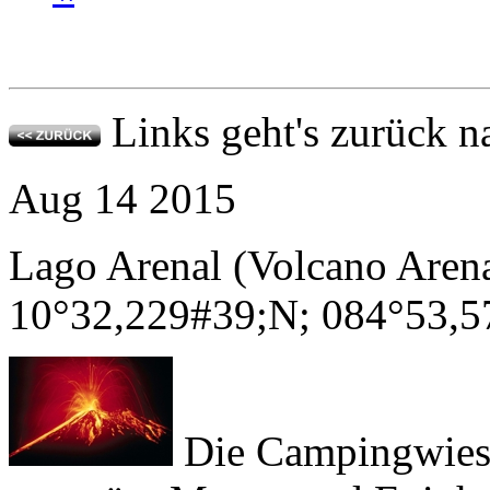
Links geht's zurück 
Aug
14
2015
Lago Arenal (Volcano Arena
10°32,229#39;N; 084°53,5
Die Campingwiese
sattgrün. Moose und Epiph
erzählen ihre Geschichte: e