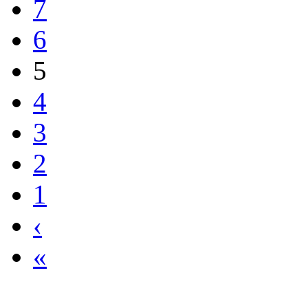
5
4
3
2
1
‹
«
Links geht's zurück n