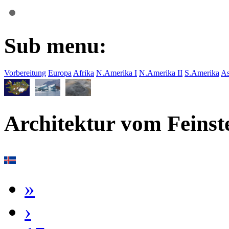
Sub menu:
Vorbereitung
Europa
Afrika
N.Amerika I
N.Amerika II
S.Amerika
As
Architektur vom Feinst
»
›
17
16