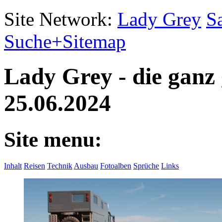
Site Network:
Lady Grey
S
Suche+Sitemap
Lady Grey - die ganz
25.06.2024
Site menu:
Inhalt
Reisen
Technik
Ausbau
Fotoalben
Sprüche
Links