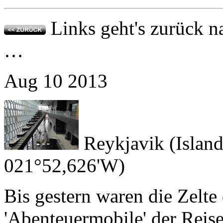
…
Aug
10
2013
Reykjavik (Island
021°52,626'W)
Bis gestern waren die Zelte
'Abenteuermobile' der Reis
aber fällt eine Horde von ü