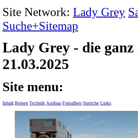
Site Network:
Lady Grey
S
Suche+Sitemap
Lady Grey - die ganz
21.03.2025
Site menu:
Inhalt
Reisen
Technik
Ausbau
Fotoalben
Sprüche
Links