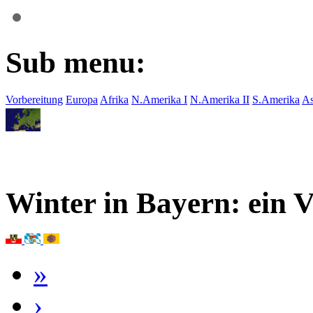
Sub menu:
Vorbereitung
Europa
Afrika
N.Amerika I
N.Amerika II
S.Amerika
As
Winter in Bayern: ein 
»
›