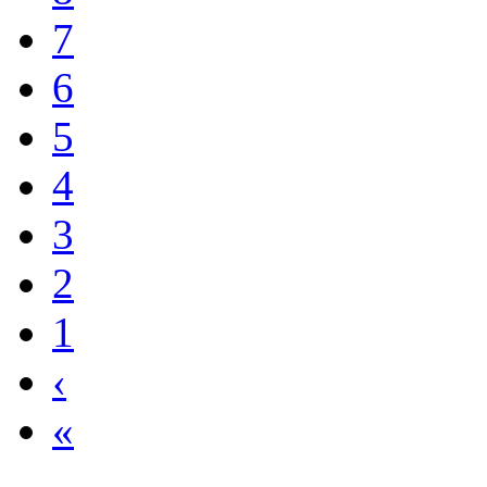
7
6
5
4
3
2
1
‹
«