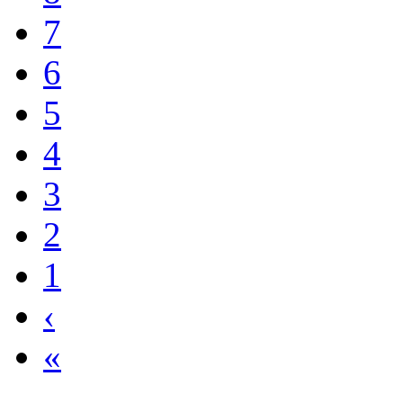
6
5
4
3
2
1
‹
«