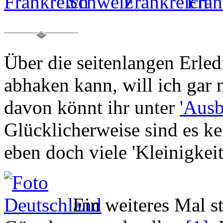
Über die seitenlangen Erle
abhaken kann, will ich gar 
davon könnt ihr unter
'Aus
Glücklicherweise sind es ke
eben doch viele 'Kleinigkei
Ein weiteres Mal st
Gürtel enger schnallen
[1]
.
Taschen
Wellness
angesagt! 