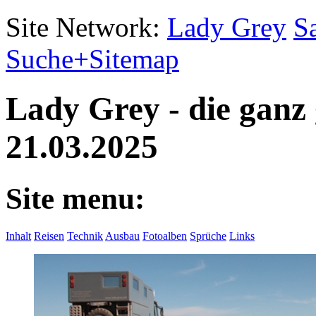
Site Network:
Lady Grey
S
Suche+Sitemap
Lady Grey - die ganz
21.03.2025
Site menu:
Inhalt
Reisen
Technik
Ausbau
Fotoalben
Sprüche
Links