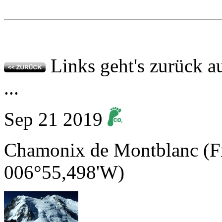
Links geht's zurück a
...
Sep
21
2019
Chamonix de Montblanc (Fr
006°55,498'W)
Chamonix
, der
M