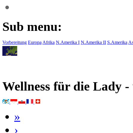
Sub menu:
Vorbereitung
Europa
Afrika
N.Amerika I
N.Amerika II
S.Amerika
As
Wellness für die Lady -
»
›
17